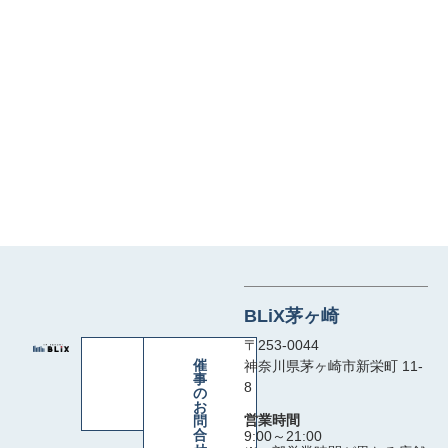
BLiX茅ヶ崎
〒253-0044
お
催
神奈川県茅ヶ崎市新栄町 11-
問
事
8
合
の
せ
お
営業時間
問
合
9:00～21:00