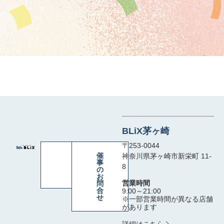
BLiX茅ヶ崎
〒253-0044
お
催
神奈川県茅ヶ崎市新栄町 11-
問
事
8
合
の
せ
お
営業時間
問
合
9:00～21:00
せ
※一部営業時間が異なる店舗
があります