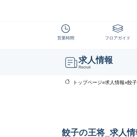
営業時間
フロアガイド
求人情報
Recruit
トップページ
»
求人情報
»
餃子
餃子の王将_求人情