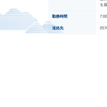
を
勤務時間
7:0
連絡先
057