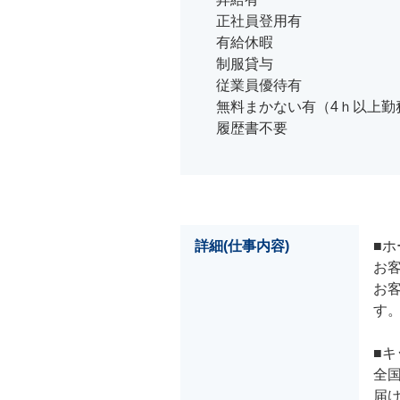
正社員登用有
有給休暇
制服貸与
従業員優待有
無料まかない有（4ｈ以上勤
履歴書不要
詳細(仕事内容)
■ホ
お
お
す
■キ
全
届