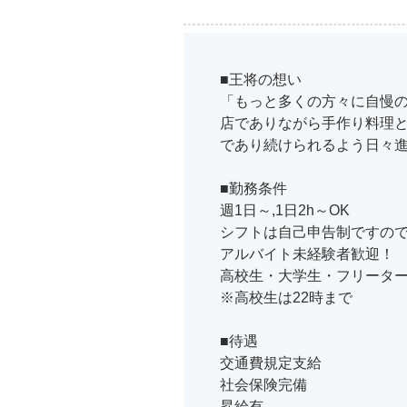
■王将の想い
「もっと多くの方々に自慢
店でありながら手作り料理
であり続けられるよう日々
■勤務条件
週1日～,1日2h～OK
シフトは自己申告制ですの
アルバイト未経験者歓迎！
高校生・大学生・フリーター
※高校生は22時まで
■待遇
交通費規定支給
社会保険完備
昇給有