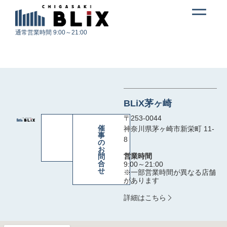
投稿者:
チョキチョキ
通常営業時間 9:00～21:00
BLiX茅ヶ崎
〒253-0044
お
催
神奈川県茅ヶ崎市新栄町 11-
問
事
8
合
の
せ
お
営業時間
問
合
9:00～21:00
せ
※一部営業時間が異なる店舗
があります
詳細はこちら